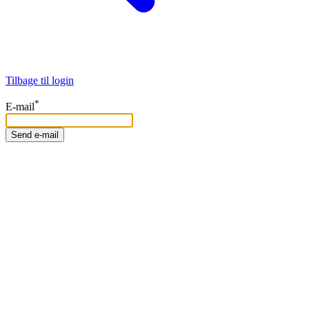
Tilbage til login
*
E-mail
Send e-mail